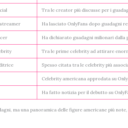
cial
Tra le creator più discusse per i guadag
 streamer
Ha lasciato OnlyFans dopo guadagni re
ncer
Ha dichiarato guadagni milionari dalla
ebrity
Tra le prime celebrity ad attirare eno
itrice
Spesso citata tra le celebrity più assoc
Celebrity americana approdata su Onl
Ha fatto notizia per il debutto su Only
adagni, ma una panoramica delle figure americane più note, 