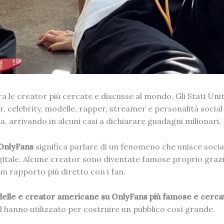
a le creator più cercate e discusse al mondo. Gli Stati Uni
er, celebrity, modelle, rapper, streamer e personalità so
 arrivando in alcuni casi a dichiarare guadagni milionari.
OnlyFans
significa parlare di un fenomeno che unisce socia
gitale. Alcune creator sono diventate famose proprio grazi
n rapporto più diretto con i fan.
delle e creator americane su OnlyFans più famose e cerca
al hanno utilizzato per costruire un pubblico così grande.