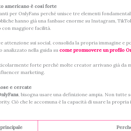
ato americano è così forte
nti per OnlyFans perché unisce tre elementi fondamentali: 
ubbliche hanno già una fanbase enorme su Instagram, TikTok
 con maggiore facilità.
ce attenzione sui social, consolida la propria immagine e 
 analizzato nella guida su
come promuovere un profilo On
icolarmente forte perché molte creator arrivano già da mond
nfluencer marketing.
mose e cercate
OnlyFans
, bisogna usare una definizione ampia. Non tutte 
lebrity. Ciò che le accomuna è la capacità di usare la prop
principale
Perch