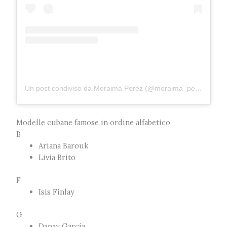
Un post condiviso da Moraima Perez (@moraima_perez_official)
Modelle cubane famose in ordine alfabetico
B
Ariana Barouk
Livia Brito
F
Isis Finlay
G
Danay García