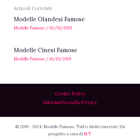
Articoli Correlati
Modelle Olandesi Famose
Modelle Famose
/
02/10/2019
Modelle Cinesi Famose
Modelle Famose
/
16/10/2019
Cookie Policy
Informativa sulla Privacy
© 2018 - 2024. Modelle Famose. Tutti i diritti riservati. Un
progetto a cura di
M.T.