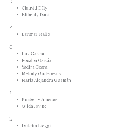
D
Clauvid Dály
Elibeidy Dani
F
Larimar Fiallo
G
Luz García
Rosalba García
Yadira Geara
Melody Gudzowaty
María Alejandra Guzmán
J
Kímberly Jiménez
Gilda Jovine
L
Dulcita Lieggi