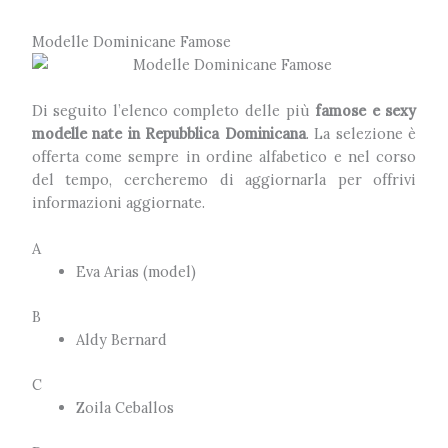
Modelle Dominicane Famose
Di seguito l’elenco completo delle più
famose e sexy
modelle nate in Repubblica Dominicana
. La selezione è
offerta come sempre in ordine alfabetico e nel corso
del tempo, cercheremo di aggiornarla per offrivi
informazioni aggiornate.
A
Eva Arias (model)
B
Aldy Bernard
C
Zoila Ceballos