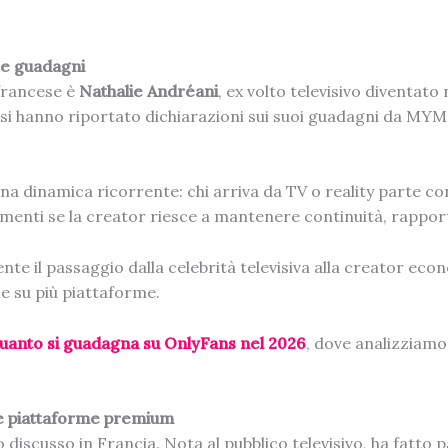
 e guadagni
francese è
Nathalie Andréani
, ex volto televisivo diventato 
i hanno riportato dichiarazioni sui suoi guadagni da MYM 
a dinamica ricorrente: chi arriva da TV o reality parte con
amenti se la creator riesce a mantenere continuità, rappo
 il passaggio dalla celebrità televisiva alla creator econ
e su più piattaforme.
uanto si guadagna su OnlyFans nel 2026
, dove analizziamo
le piattaforme premium
discusso in Francia. Nota al pubblico televisivo, ha fatto p