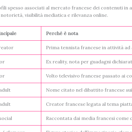
ofili spesso associati al mercato francese dei contenuti in 
torietà, visibilità mediatica e rilevanza online.
incipale
Perché è nota
reator
Prima tennista francese in attività ad
or
Ex reality, nota per guadagni dichiar
or
Volto televisivo francese passato ai 
adult
Nome citato nel dibattito francese s
adult
Creator francese legata al tema pia
social
Raccontata dai media francesi come 