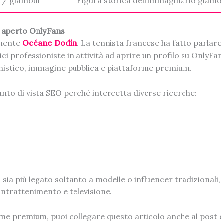
 / glamour
Figura storica dell’immaginario glam
a aperto OnlyFans
amente
Océane Dodin
. La tennista francese ha fatto parlar
i professioniste in attività ad aprire un profilo su OnlyFa
nistico, immagine pubblica e piattaforme premium.
unto di vista SEO perché intercetta diverse ricerche:
ia più legato soltanto a modelle o influencer tradizionali,
intrattenimento e televisione.
rme premium, puoi collegare questo articolo anche al post