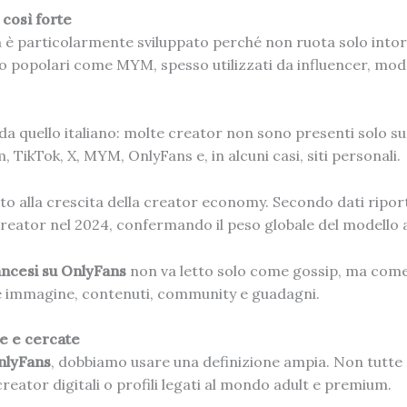
 così forte
 è particolarmente sviluppato perché non ruota solo intor
o popolari come MYM, spesso utilizzati da influencer, model
da quello italiano: molte creator non sono presenti solo s
 TikTok, X, MYM, OnlyFans e, in alcuni casi, siti personali.
ato alla crescita della creator economy. Secondo dati ripor
di creator nel 2024, confermando il peso globale del modell
ancesi su OnlyFans
non va letto solo come gossip, ma com
e immagine, contenuti, community e guadagni.
e e cercate
nlyFans
, dobbiamo usare una definizione ampia. Non tutte
 creator digitali o profili legati al mondo adult e premium.