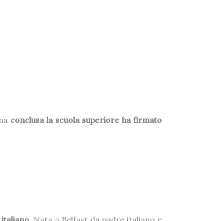
ena
conclusa la scuola superiore ha firmato
italiano
. Nata a Belfast da padre italiano e