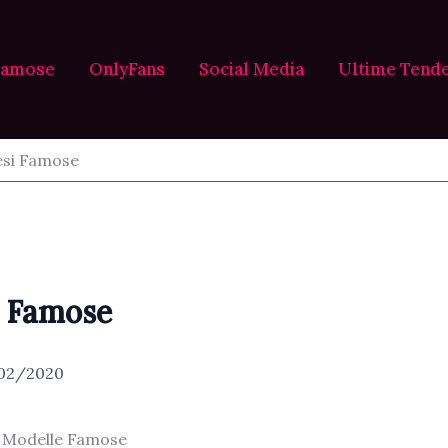
Famose
OnlyFans
Social Media
Ultime Tend
esi Famose
i Famose
02/2020
i Modelle Famose