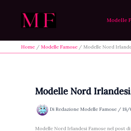
Vai
al
contenuto
Modelle 
Home
Modelle Famose
Modelle Nord Irland
Modelle Nord Irlandes
Di
Redazione Modelle Famose
/
18/
Modelle Nord Irlandesi Famose nel post d