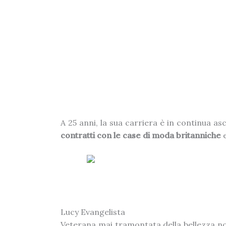
A 25 anni, la sua carriera è in continua a
contratti con le case di moda britanniche
e
Lucy Evangelista
Veterana mai tramontata della bellezza n