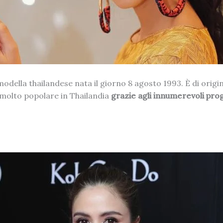
modella thailandese nata il giorno 8 agosto 1993. È di origi
a molto popolare in Thailandia
grazie agli innumerevoli prog