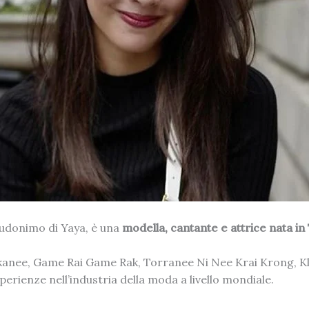
udonimo di Yaya, è una
modella, cantante e attrice nata in
Akkanee, Game Rai Game Rak, Torranee Ni Nee Krai Krong, Kle
rienze nell’industria della moda a livello mondiale.