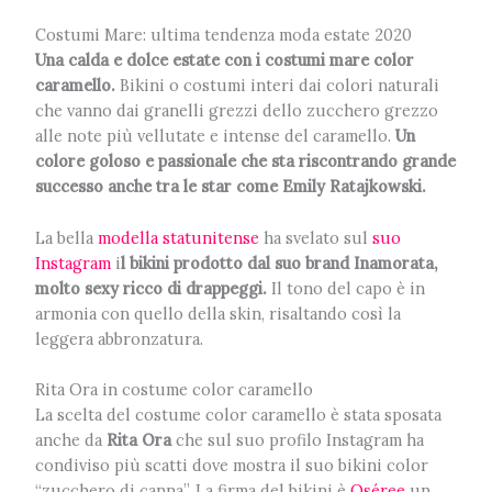
Costumi Mare: ultima tendenza moda estate 2020
Una calda e dolce estate con i costumi mare color
caramello.
Bikini o costumi interi dai colori naturali
che vanno dai granelli grezzi dello zucchero grezzo
alle note più vellutate e intense del caramello.
Un
colore goloso e passionale che sta riscontrando grande
successo anche tra le star come
Emily Ratajkowski.
La bella
modella statunitense
ha svelato sul
suo
Instagram
i
l bikini prodotto dal suo brand Inamorata,
molto sexy ricco di drappeggi.
Il tono del capo è in
armonia con quello della skin, risaltando così la
leggera abbronzatura.
Rita Ora in costume color caramello
La scelta del costume color caramello è stata sposata
anche da
Rita Ora
che sul suo profilo Instagram ha
condiviso più scatti dove mostra il suo bikini color
“zucchero di canna”. La firma del bikini è
Oséree
un