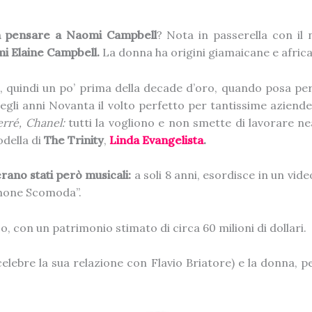
n pensare a
Naomi Campbell
? Nota in passerella con il
i Elaine Campbell.
La donna ha origini giamaicane e afric
86, quindi un po’ prima della decade d’oro, quando posa pe
egli anni Novanta il volto perfetto per tantissime azien
erré, Chanel:
tutti la vogliono e non smette di lavorare ne
odella di
The Trinity
,
Linda Evangelista
.
rano stati però musicali:
a soli 8 anni, esordisce in un vid
imone Scomoda”.
 con un patrimonio stimato di circa 60 milioni di dollari.
lebre la sua relazione con Flavio Briatore) e la donna, p