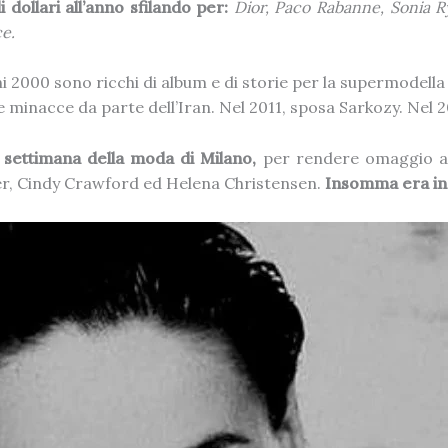
i dollari all’anno sfilando per:
Dior, Paco Rabanne, Sonia Ry
e.
i 2000 sono ricchi di album e di storie per la supermodella 
re minacce da parte dell’Iran. Nel 2011, sposa Sarkozy. Nel 
a settimana della moda di Milano,
per rendere omaggio a V
er, Cindy Crawford ed Helena Christensen.
Insomma era in