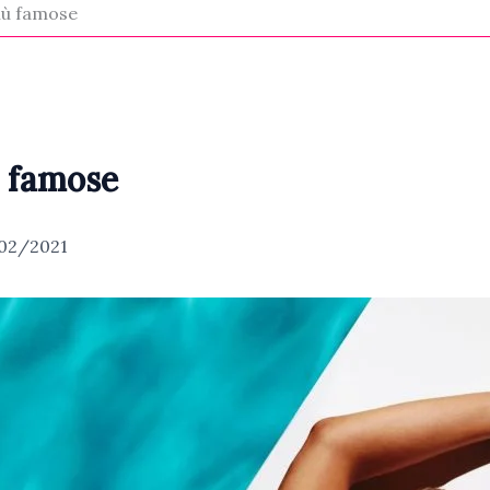
più famose
ù famose
02/2021