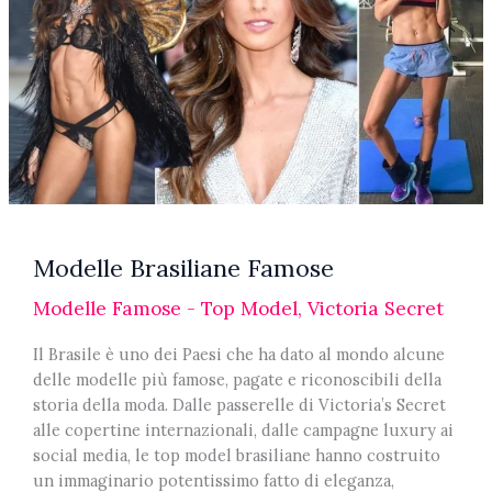
eleganti
e
influenti
del
2026
Modelle Brasiliane Famose
Modelle Famose
-
Top Model
,
Victoria Secret
Il Brasile è uno dei Paesi che ha dato al mondo alcune
delle modelle più famose, pagate e riconoscibili della
storia della moda. Dalle passerelle di Victoria’s Secret
alle copertine internazionali, dalle campagne luxury ai
social media, le top model brasiliane hanno costruito
un immaginario potentissimo fatto di eleganza,