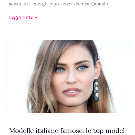
sensualità, energia e presenza scenica. Quando
Modelle
Leggi tutto »
Brasiliane
Famose
Modelle italiane famose: le top model