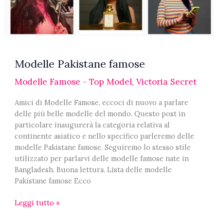
Modelle Pakistane famose
Modelle Famose
-
Top Model
,
Victoria Secret
Amici di Modelle Famose, eccoci di nuovo a parlare
delle più belle modelle del mondo. Questo post in
particolare inaugurerà la categoria relativa al
continente asiatico e nello specifico parleremo delle
modelle Pakistane famose. Seguiremo lo stesso stile
utilizzato per parlarvi delle modelle famose nate in
Bangladesh. Buona lettura. Lista delle modelle
Pakistane famose Ecco
Modelle
Leggi tutto »
Pakistane