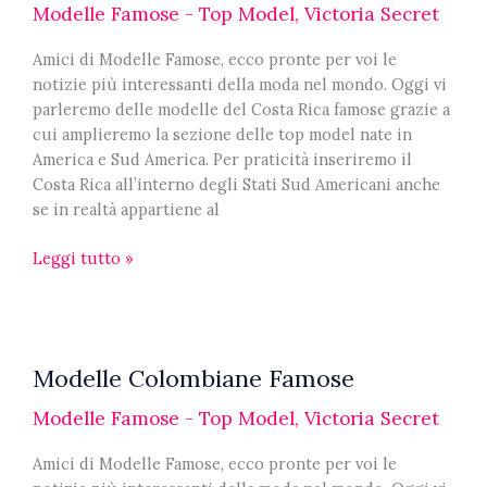
Modelle Famose
-
Top Model
,
Victoria Secret
Amici di Modelle Famose, ecco pronte per voi le
notizie più interessanti della moda nel mondo. Oggi vi
parleremo delle modelle del Costa Rica famose grazie a
cui amplieremo la sezione delle top model nate in
America e Sud America. Per praticità inseriremo il
Costa Rica all’interno degli Stati Sud Americani anche
se in realtà appartiene al
Modelle
Leggi tutto »
del
Costa
Rica
Famose
Modelle Colombiane Famose
Modelle Famose
-
Top Model
,
Victoria Secret
Amici di Modelle Famose, ecco pronte per voi le