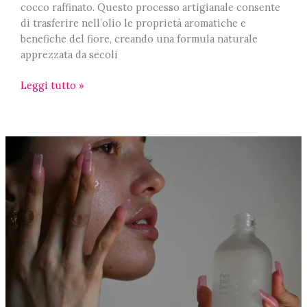
cocco raffinato. Questo processo artigianale consente
di trasferire nell’olio le proprietà aromatiche e
benefiche del fiore, creando una formula naturale
apprezzata da secoli
Il
Leggi tutto »
Monoi
e
i
suoi
benefici:
tradizione
polinesiana
e
cura
naturale