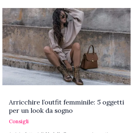
problema
della
cellulite
Arricchire l’outfit femminile: 5 oggetti
per un look da sogno
Consigli