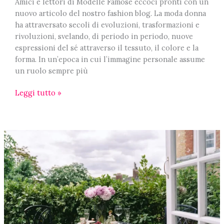
Amici e lettori di Modelle Famose eccoci pronti con un
nuovo articolo del nostro fashion blog. La moda donna
ha attraversato secoli di evoluzioni, trasformazioni e
rivoluzioni, svelando, di periodo in periodo, nuove
espressioni del sé attraverso il tessuto, il colore e la
forma. In un’epoca in cui l’immagine personale assume
un ruolo sempre più
Arricchire
Leggi tutto »
l’outfit
femminile:
5
oggetti
per
un
look
da
sogno