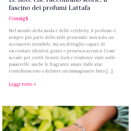
fascino dei profumi Lattafa
Consigli
Nel mondo della moda e delle celebrity, il profumo è
sempre più parte dello stile personale: non solo un
accessorio invisibile, ma un dettaglio capace di
raccontare identità, gusto e presenza scenica. Come
accade per outfit, beauty look e tendenze viste sulle
passerelle, anche le fragranze amate dalle star
contribuiscono a definire un immaginario fatto […]
Le
Leggi tutto »
note
che
raccontano
storie:
il
fascino
dei