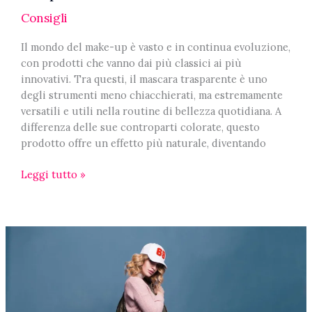
Consigli
Il mondo del make-up è vasto e in continua evoluzione,
con prodotti che vanno dai più classici ai più
innovativi. Tra questi, il mascara trasparente è uno
degli strumenti meno chiacchierati, ma estremamente
versatili e utili nella routine di bellezza quotidiana. A
differenza delle sue controparti colorate, questo
prodotto offre un effetto più naturale, diventando
Tips
Leggi tutto »
di
trucco:
tutto
sul
mascara
trasparente