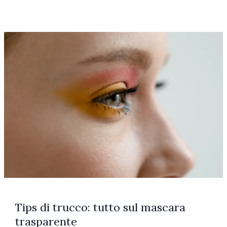
viso
completa
ma
semplice:
cosa
fare
mattina
e
sera
senza
complicarsi
Tips di trucco: tutto sul mascara
trasparente