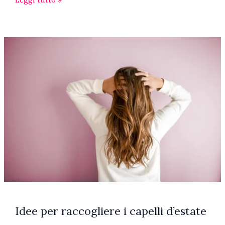
vivono
le
modelle
più
famose
(e
non)?
Idee per raccogliere i capelli d’estate