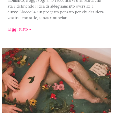
momento, e oggi vogliamo raccontarvi una realtà che
sta ridefinendo l’idea di abbigliamento oversize e
curvy: Blocco94, un progetto pensato per chi desidera
vestirsi con stile, senza rinunciare
I
Leggi tutto »
migliori
capi
oversize
e
taglie
comode
per
sentirsi
a
proprio
agio
ogni
giorno