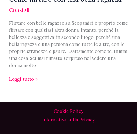
Consigli
Flirtare con belle ragazze su Scopamici è proprio come
flirtare con qualsiasi altra donna. Intanto, perché la
bellezza è soggettiva; in secondo luogo, perché una
bella ragazza è una persona come tutte le altre, con le
proprie stranezze e paure. Esattamente come te. Dimmi
una cosa. Sei mai rimasto sorpreso nel vedere una
donna molto
Come
Leggi tutto »
flirtare
con
una
bella
Cookie Policy
ragazza
Informativa sulla Privacy